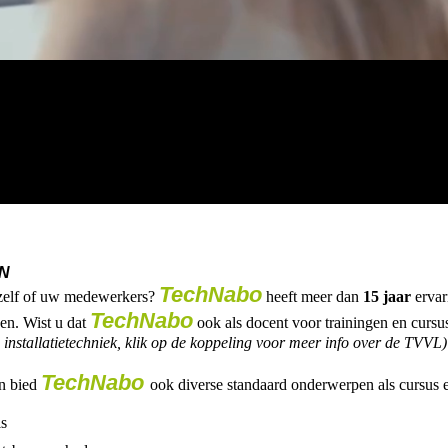
EN
TechNabo
u zelf of uw medewerkers?
heeft meer dan
15 jaar
ervar
TechNabo
gen. Wist u dat
ook als docent voor trainingen en curs
installatietechniek, klik op de koppeling voor meer info over de TVVL)
TechNabo
en bied
ook diverse standaard onderwerpen als cursus e
ls